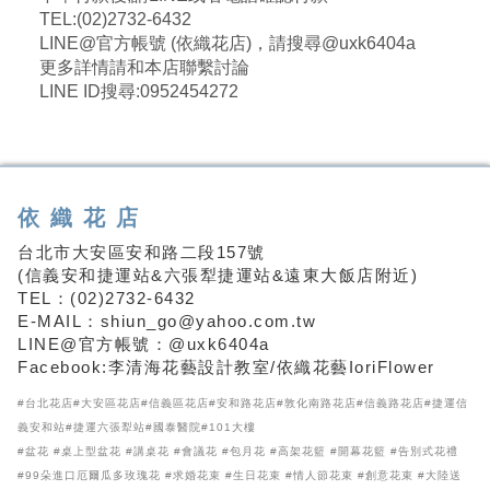
TEL:(02)2732-6432
LINE@官方帳號 (依織花店)，請搜尋@uxk6404a
更多詳情請和本店聯繫討論
LINE ID搜尋:0952454272
依織花店
台北市大安區安和路二段157號
(信義安和捷運站&六張犁捷運站&遠東大飯店附近)
TEL：(02)2732-6432
E-MAIL：shiun_go@yahoo.com.tw
LINE@官方帳號：@uxk6404a
Facebook:李清海花藝設計教室/依織花藝IoriFlower
#台北花店#大安區花店#信義區花店#安和路花店#敦化南路花店#信義路花店#捷運信
義安和站#捷運六張犁站#國泰醫院#101大樓
#盆花 #桌上型盆花 #講桌花 #會議花 #包月花 #高架花籃 #開幕花籃 #告別式花禮
#99朵進口厄爾瓜多玫瑰花 #求婚花束 #生日花束 #情人節花束 #創意花束 #大陸送