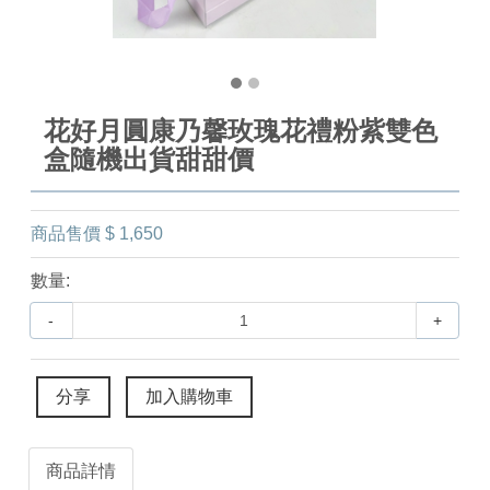
花好月圓康乃馨玫瑰花禮粉紫雙色
盒隨機出貨甜甜價
商品售價
$ 1,650
數量:
-
+
分享
加入購物車
商品詳情