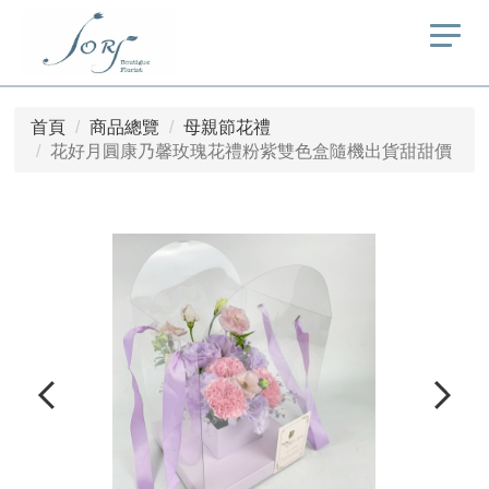
首頁
商品總覽
母親節花禮
花好月圓康乃馨玫瑰花禮粉紫雙色盒隨機出貨甜甜價