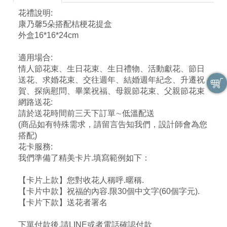
花禮說明:
康乃馨5朵搭配桔梗花提盒
外盒16*16*24cm
適用場合:
情人節花束、生日花束、生日禮物、活動獻花、節日
送花、求婚花束、交往週年、結婚週年紀念、升遷祝
賀、探病慰問、畢業祝福、母親節花束、父親節花束
網路送花:
請於送花時間前三天下訂單∼低溫配送
(商品如有特殊需求，請留言告知我們，設計師會為您
搭配)
花卡服務:
我們準備了精美卡片.填寫範例如下：
【卡片上款】您對收花人稱呼.暱稱.
【卡片中款】祝福的內容.限30個中文字(60個字元).
【卡片下款】送花者署名
下單付款後,請LINE或者電話確認付款