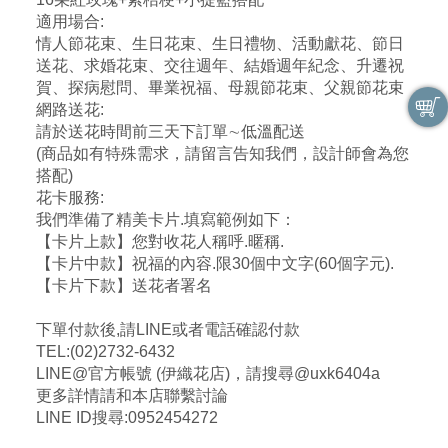
適用場合:
情人節花束、生日花束、生日禮物、活動獻花、節日
送花、求婚花束、交往週年、結婚週年紀念、升遷祝
賀、探病慰問、畢業祝福、母親節花束、父親節花束
網路送花:
請於送花時間前三天下訂單∼低溫配送
(商品如有特殊需求，請留言告知我們，設計師會為您
搭配)
花卡服務:
我們準備了精美卡片.填寫範例如下：
【卡片上款】您對收花人稱呼.暱稱.
【卡片中款】祝福的內容.限30個中文字(60個字元).
【卡片下款】送花者署名
下單付款後,請LINE或者電話確認付款
TEL:(02)2732-6432
LINE@官方帳號 (伊織花店)，請搜尋@uxk6404a
更多詳情請和本店聯繫討論
LINE ID搜尋:0952454272