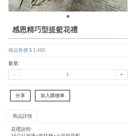
感恩精巧型提籃花禮
商品售價
$ 1,480
數量:
-
+
分享
加入購物車
商品詳情
花禮說明:
16朵紅玫瑰+紫桔梗+小提籃搭配