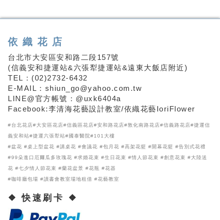
依織花店
台北市大安區安和路二段157號
(信義安和捷運站&六張犁捷運站&遠東大飯店附近)
TEL：(02)2732-6432
E-MAIL：shiun_go@yahoo.com.tw
LINE@官方帳號：@uxk6404a
Facebook:李清海花藝設計教室/依織花藝IoriFlower
#台北花店#大安區花店#信義區花店#安和路花店#敦化南路花店#信義路花店#捷運信
義安和站#捷運六張犁站#國泰醫院#101大樓
#盆花 #桌上型盆花 #講桌花 #會議花 #包月花 #高架花籃 #開幕花籃 #告別式花禮
#99朵進口厄爾瓜多玫瑰花 #求婚花束 #生日花束 #情人節花束 #創意花束 #大陸送
花 #七夕情人節花束 #蘭花盆景 #花瓶 #花器
#咖啡廳包場 #讀書會教室場地租借 #花藝教室
❖ 快速刷卡 ❖