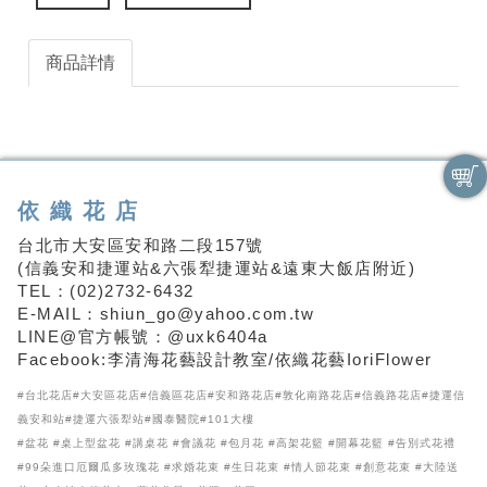
商品詳情
依織花店
台北市大安區安和路二段157號
(信義安和捷運站&六張犁捷運站&遠東大飯店附近)
TEL：(02)2732-6432
E-MAIL：shiun_go@yahoo.com.tw
LINE@官方帳號：@uxk6404a
Facebook:李清海花藝設計教室/依織花藝IoriFlower
#台北花店#大安區花店#信義區花店#安和路花店#敦化南路花店#信義路花店#捷運信
義安和站#捷運六張犁站#國泰醫院#101大樓
#盆花 #桌上型盆花 #講桌花 #會議花 #包月花 #高架花籃 #開幕花籃 #告別式花禮
#99朵進口厄爾瓜多玫瑰花 #求婚花束 #生日花束 #情人節花束 #創意花束 #大陸送