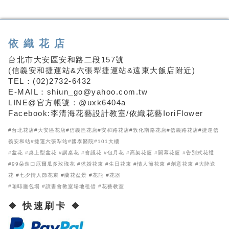
依織花店
台北市大安區安和路二段157號
(信義安和捷運站&六張犁捷運站&遠東大飯店附近)
TEL：(02)2732-6432
E-MAIL：shiun_go@yahoo.com.tw
LINE@官方帳號：@uxk6404a
Facebook:李清海花藝設計教室/依織花藝IoriFlower
#台北花店#大安區花店#信義區花店#安和路花店#敦化南路花店#信義路花店#捷運信
義安和站#捷運六張犁站#國泰醫院#101大樓
#盆花 #桌上型盆花 #講桌花 #會議花 #包月花 #高架花籃 #開幕花籃 #告別式花禮
#99朵進口厄爾瓜多玫瑰花 #求婚花束 #生日花束 #情人節花束 #創意花束 #大陸送
花 #七夕情人節花束 #蘭花盆景 #花瓶 #花器
#咖啡廳包場 #讀書會教室場地租借 #花藝教室
❖ 快速刷卡 ❖