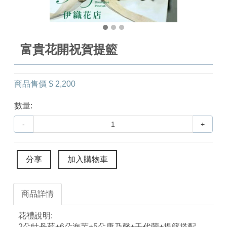
富貴花開祝賀提籃
商品售價
$ 2,200
數量:
-
+
分享
加入購物車
商品詳情
花禮說明:
2朵牡丹菊+6朵海芋+5朵康乃馨+千代蘭+提籃搭配