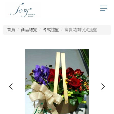
首頁
商品總覽
各式禮籃
富貴花開祝賀提籃