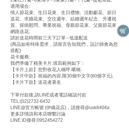
適用場合:
情人節花束、生日花束、生日禮物、活動獻花、節日
送花、求婚花束、交往週年、結婚週年紀念、升遷祝
賀、探病慰問、畢業祝福、母親節花束、父親節花束
網路送花:
請於送花時間前三天下訂單∼低溫配送
(商品如有特殊需求，請留言告知我們，設計師會為您
搭配)
花卡服務:
我們準備了精美卡片.填寫範例如下：
【卡片上款】您對收花人稱呼.暱稱.
【卡片中款】祝福的內容.限30個中文字(60個字元).
【卡片下款】送花者署名
下單付款後,請LINE或者電話確認付款
TEL:(02)2732-6432
LINE@官方帳號 (伊織花店)，請搜尋@uxk6404a
更多詳情請和本店聯繫討論
LINE ID搜尋:0952454272