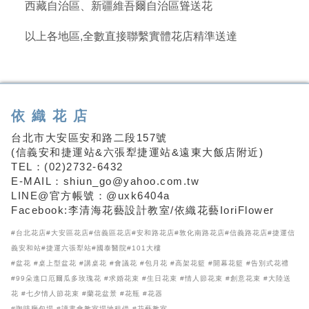
西藏自治區、新疆維吾爾自治區聳送花
以上各地區,全數直接聯繫實體花店精準送達
依織花店
台北市大安區安和路二段157號
(信義安和捷運站&六張犁捷運站&遠東大飯店附近)
TEL：(02)2732-6432
E-MAIL：shiun_go@yahoo.com.tw
LINE@官方帳號：@uxk6404a
Facebook:李清海花藝設計教室/依織花藝IoriFlower
#台北花店#大安區花店#信義區花店#安和路花店#敦化南路花店#信義路花店#捷運信
義安和站#捷運六張犁站#國泰醫院#101大樓
#盆花 #桌上型盆花 #講桌花 #會議花 #包月花 #高架花籃 #開幕花籃 #告別式花禮
#99朵進口厄爾瓜多玫瑰花 #求婚花束 #生日花束 #情人節花束 #創意花束 #大陸送
花 #七夕情人節花束 #蘭花盆景 #花瓶 #花器
#咖啡廳包場 #讀書會教室場地租借 #花藝教室