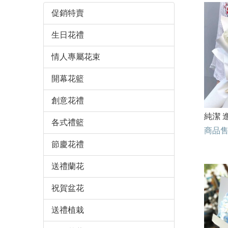
促銷特賣
生日花禮
情人專屬花束
開幕花籃
創意花禮
純潔 
各式禮籃
商品
節慶花禮
送禮蘭花
祝賀盆花
送禮植栽