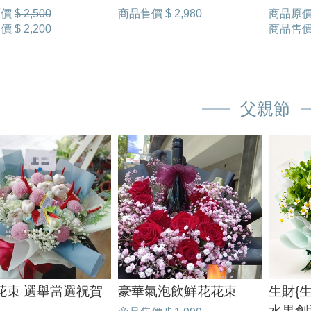
原價
$ 2,500
商品售價
$ 2,980
商品原
售價
$ 2,200
商品售
父親節
花束 選舉當選祝賀
豪華氣泡飲鮮花花束
生財{
水果創