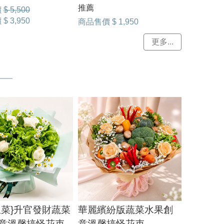
推薦
價
$ 5,500
價
$ 3,950
商品售價
$ 1,950
更多...
生菜}升官發財蔬菜
華麗繽紛版蔬菜水果創
意溫馨搞怪花束
意溫馨搞怪花束