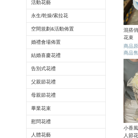
活動花藝
永生/乾燥/索拉花
空間規劃&活動佈置
混搭俏
花束
婚禮會場佈置
商品
商品
結婚喜慶花禮
告別式花禮
父親節花禮
母親節花禮
畢業花束
慰問花禮
小香風
人體花藝
人節花