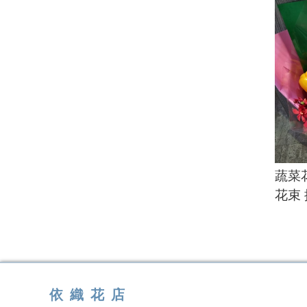
蔬菜
花束
依織花店