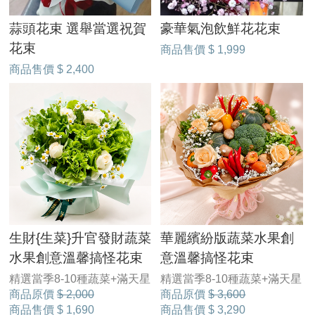
蒜頭花束 選舉當選祝賀
豪華氣泡飲鮮花花束
花束
商品售價
$ 1,999
商品售價
$ 2,400
生財{生菜}升官發財蔬菜
華麗繽紛版蔬菜水果創
水果創意溫馨搞怪花束
意溫馨搞怪花束
精選當季8-10種蔬菜+滿天星
精選當季8-10種蔬菜+滿天星
商品原價
$ 2,000
商品原價
$ 3,600
商品售價
$ 1,690
商品售價
$ 3,290