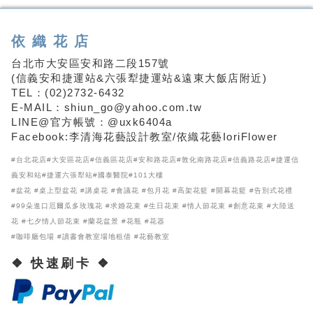
依織花店
台北市大安區安和路二段157號
(信義安和捷運站&六張犁捷運站&遠東大飯店附近)
TEL：(02)2732-6432
E-MAIL：shiun_go@yahoo.com.tw
LINE@官方帳號：@uxk6404a
Facebook:李清海花藝設計教室/依織花藝IoriFlower
#台北花店#大安區花店#信義區花店#安和路花店#敦化南路花店#信義路花店#捷運信
義安和站#捷運六張犁站#國泰醫院#101大樓
#盆花 #桌上型盆花 #講桌花 #會議花 #包月花 #高架花籃 #開幕花籃 #告別式花禮
#99朵進口厄爾瓜多玫瑰花 #求婚花束 #生日花束 #情人節花束 #創意花束 #大陸送
花 #七夕情人節花束 #蘭花盆景 #花瓶 #花器
#咖啡廳包場 #讀書會教室場地租借 #花藝教室
❖ 快速刷卡 ❖