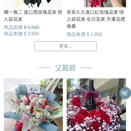
獨一無二 進口黑玫瑰花束 情
長長久久進口紅玫瑰花束 情
人節花束
人節花束 生日花束 升遷花禮
推薦
商品原價
$ 5,500
商品售價
$ 3,950
商品售價
$ 1,950
更多...
父親節