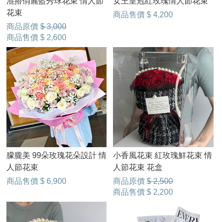
混搭俏麗藍秀球花束 情人節
女王皇冠紅玫瑰情人節花束
花束
商品售價
$ 4,200
商品原價
$ 3,000
商品售價
$ 2,600
朦朧美 99朵玫瑰花朵設計 情
小香風花束 紅玫瑰鮮花束 情
人節花束
人節花束 花盒
商品售價
$ 6,900
商品原價
$ 2,500
商品售價
$ 2,200